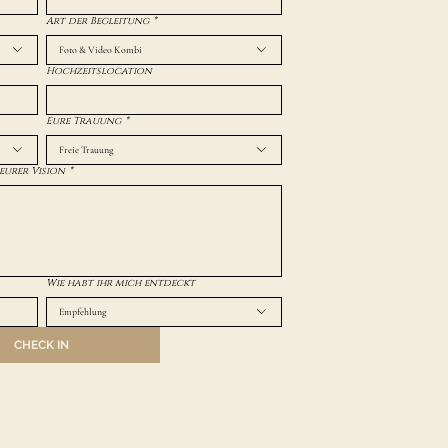
Art der Begleitung
*
Foto & Video Kombi
Hochzeitslocation
Eure Trauung
*
Freie Trauung
eurer Vision
*
Wie habt ihr mich entdeckt
Empfehlung
CHECK IN