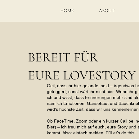
HOME
ABOUT
BEREIT FÜR
EURE LOVESTORY
Geil, dass ihr hier gelandet seid – irgendwas h
getriggert, sonst wärt ihr nicht hier. Wenn ihr g
ich und wisst, dass Erinnerungen mehr sind als
nämlich Emotionen, Gänsehaut und Bauchkrib
wird’s höchste Zeit, dass wir uns kennenlerne
Ob FaceTime, Zoom oder ein kurzer Call bei n
Bier) – ich freu mich auf euch, eure Story und 
kommt.
Also: einfach melden. ✌🏻
Let’s do this!