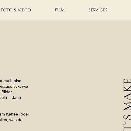
FOTO & VIDEO
FILM
SERVICES
at euch also
enauso tickt wie
 Bilder –
beln – dann
n.
em Kaffee (oder
alles, was da