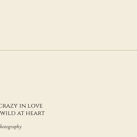
crazy in love
wild at heart
Photography