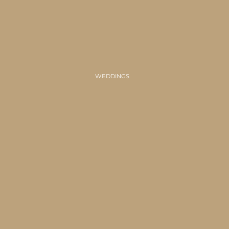
WEDDINGS